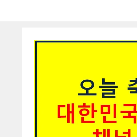
컨
텐
츠
로
건
너
뛰
기