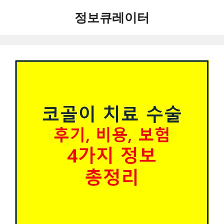
컨
정보큐레이터
텐
츠
로
건
너
뛰
기