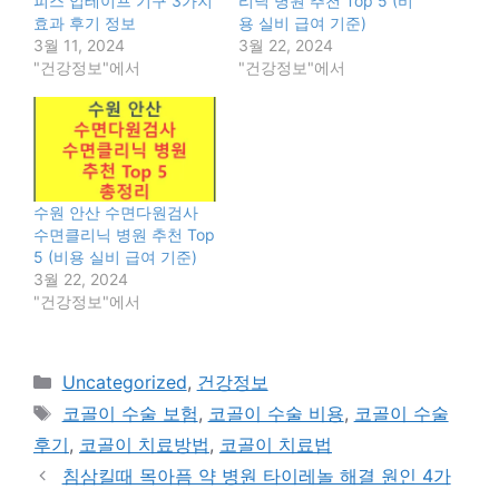
피스 입테이프 기구 3가지
리닉 병원 추천 Top 5 (비
효과 후기 정보
용 실비 급여 기준)
3월 11, 2024
3월 22, 2024
"건강정보"에서
"건강정보"에서
수원 안산 수면다원검사
수면클리닉 병원 추천 Top
5 (비용 실비 급여 기준)
3월 22, 2024
"건강정보"에서
카
Uncategorized
,
건강정보
테
태
코골이 수술 보험
,
코골이 수술 비용
,
코골이 수술
고
그
후기
,
코골이 치료방법
,
코골이 치료법
리
침삼킬때 목아픔 약 병원 타이레놀 해결 원인 4가