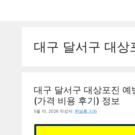
컨
텐
츠
로
건
너
대구 달서구 대상
뛰
기
대구 달서구 대상포진 예방
(가격 비용 후기) 정보
5월 10, 2026
작성자:
한보름 기자