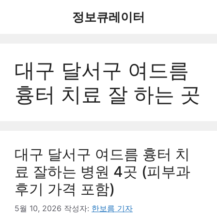
컨
정보큐레이터
텐
츠
로
건
대구 달서구 여드름
너
뛰
기
흉터 치료 잘 하는 곳
대구 달서구 여드름 흉터 치
료 잘하는 병원 4곳 (피부과
후기 가격 포함)
5월 10, 2026
작성자:
한보름 기자