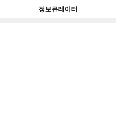
컨
정보큐레이터
텐
츠
로
건
너
뛰
기