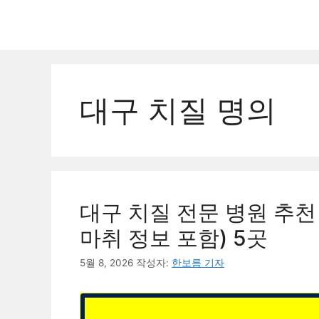
컨
텐
츠
로
건
너
대구 치질 명의
뛰
기
대구 치질 전문 병원 추천
마취 정보 포함) 5곳
5월 8, 2026
작성자:
한보름 기자