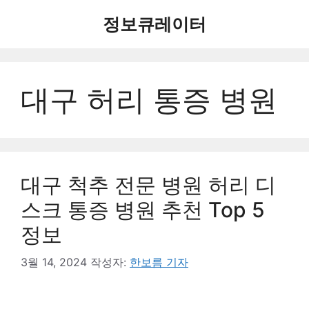
컨
정보큐레이터
텐
츠
로
건
대구 허리 통증 병원
너
뛰
기
대구 척추 전문 병원 허리 디
스크 통증 병원 추천 Top 5
정보
3월 14, 2024
작성자:
한보름 기자