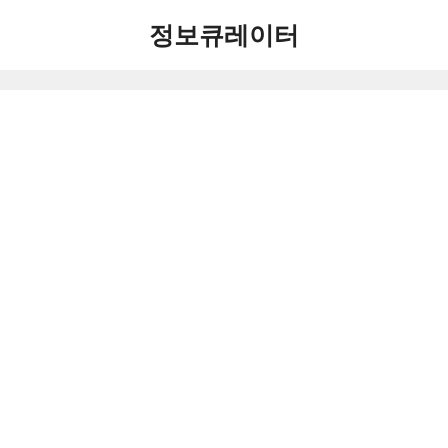
컨
정보큐레이터
텐
츠
로
건
너
뛰
기