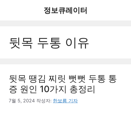
컨
정보큐레이터
텐
츠
로
건
뒷목 두통 이유
너
뛰
기
뒷목 땡김 찌릿 뻣뻣 두통 통
증 원인 10가지 총정리
7월 5, 2024
작성자:
한보름 기자