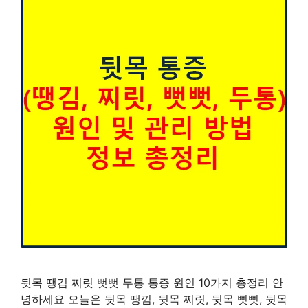
뒷목 땡김 찌릿 뻣뻣 두통 통증 원인 10가지 총정리 안
녕하세요 오늘은 뒷목 땡낌, 뒷목 찌릿, 뒷목 뻣뻣, 뒷목