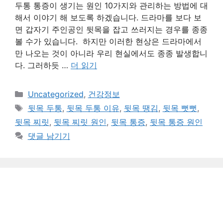
두통 통증이 생기는 원인 10가지와 관리하는 방법에 대
해서 이야기 해 보도록 하겠습니다. 드라마를 보다 보
면 갑자기 주인공인 뒷목을 잡고 쓰러지는 경우를 종종
볼 수가 있습니다. 하지만 이러한 현상은 드라마에서
만 나오는 것이 아니라 우리 현실에서도 종종 발생합니
다. 그러하듯 …
더 읽기
카
Uncategorized
,
건강정보
테
태
뒷목 두통
,
뒷목 두통 이유
,
뒷목 땡김
,
뒷목 뻣뻣
,
고
그
뒷목 찌릿
,
뒷목 찌릿 원인
,
뒷목 통증
,
뒷목 통증 원인
리
댓글 남기기