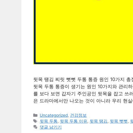
뒷목 땡김 찌릿 뻣뻣 두통 통증 원인 10가지 총
뒷목 두통 통증이 생기는 원인 10가지와 관리
를 보다 보면 갑자기 주인공인 뒷목을 잡고 쓰
은 드라마에서만 나오는 것이 아니라 우리 현실
카
Uncategorized
,
건강정보
테
태
뒷목 두통
,
뒷목 두통 이유
,
뒷목 땡김
,
뒷목 뻣뻣
,
고
그
댓글 남기기
리