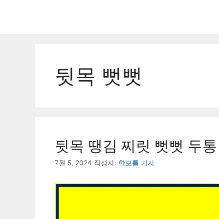
컨
텐
츠
로
건
너
뒷목 뻣뻣
뛰
기
뒷목 땡김 찌릿 뻣뻣 두통
7월 5, 2024
작성자:
한보름 기자