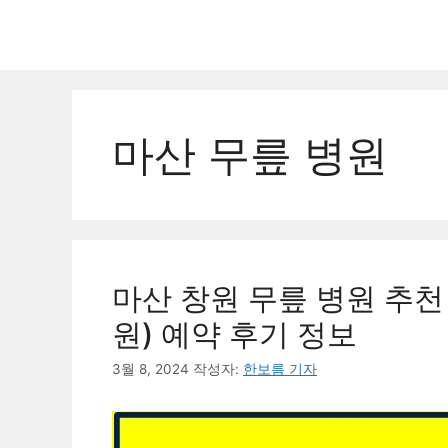
컨
텐
츠
로
건
너
마산 무릎 병원
뛰
기
마산 창원 무릎 병원 추천 
원) 예약 후기 정보
3월 8, 2024
작성자:
한보름 기자