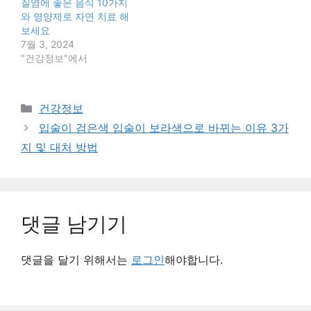
질염에 좋은 음식 10가지
와 영양제로 자연 치료 해
보세요
7월 3, 2024
"건강정보"에서
카
건강정보
테
입술이 검은색 입술이 보라색으로 바뀌는 이유 3가
고
지 및 대처 방법
리
댓글 남기기
댓글을 달기 위해서는
로그인
해야합니다.