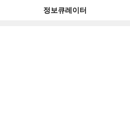
컨
정보큐레이터
텐
츠
로
건
너
뛰
기