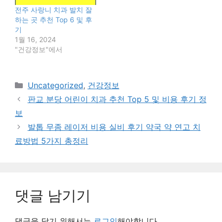
전주 사랑니 치과 발치 잘
하는 곳 추천 Top 6 및 후
기
1월 16, 2024
"건강정보"에서
카
Uncategorized
,
건강정보
테
판교 분당 어린이 치과 추천 Top 5 및 비용 후기 정
고
보
리
발톱 무좀 레이저 비용 실비 후기 약국 약 연고 치
료방법 5가지 총정리
댓글 남기기
댓글을 달기 위해서는
로그인
해야합니다.