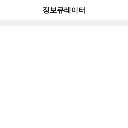
컨
정보큐레이터
텐
츠
로
건
너
뛰
기