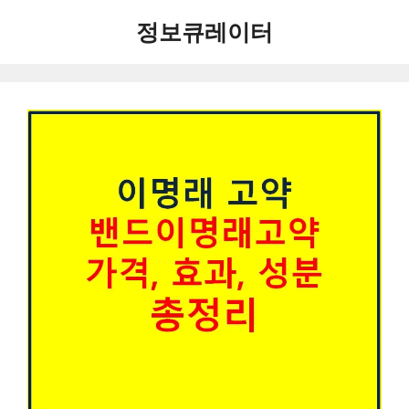
컨
정보큐레이터
텐
츠
로
건
너
뛰
기