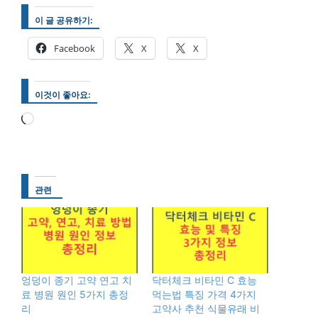
이 글 공유하기:
Facebook
X
X
이것이 좋아요:
로
드
중...
관련
엉덩이 종기 고약 연고 치
닥터체크 비타민 C 효능
료 병원 원인 5가지 총정
먹는법 특징 가격 4가지
리
고약사 추천 식물유래 비