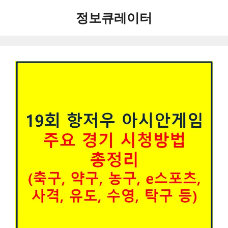
컨
정보큐레이터
텐
츠
로
건
너
뛰
기