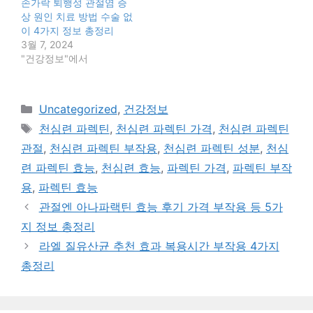
손가락 퇴행성 관절염 증
상 원인 치료 방법 수술 없
이 4가지 정보 총정리
3월 7, 2024
"건강정보"에서
카
Uncategorized
,
건강정보
테
태
천심련 파렉틴
,
천심련 파렉틴 가격
,
천심련 파렉틴
고
그
관절
,
천심련 파렉틴 부작용
,
천심련 파렉틴 성분
,
천심
리
련 파렉틴 효능
,
천심련 효능
,
파렉틴 가격
,
파렉틴 부작
용
,
파렉틴 효능
관절엔 아나파랙틴 효능 후기 가격 부작용 등 5가
지 정보 총정리
라엘 질유산균 추천 효과 복용시간 부작용 4가지
총정리