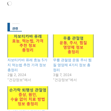
로
드
중...
관련
자보티카바 퓨레 효능 5가
무릎 관절염 운동 주사 찜
지 먹는법 추천 가격 정보
질 영양제 4가지 정보 총
총정리
정리
2월 2, 2024
3월 7, 2024
"건강정보"에서
"건강정보"에서