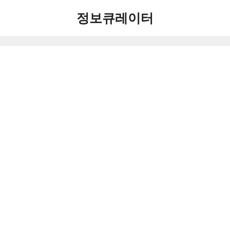
컨
정보큐레이터
텐
츠
로
건
너
뛰
기