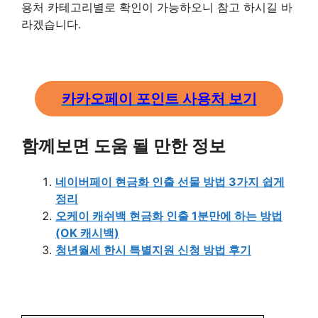
용처 카테고리별로 확인이 가능하오니 참고 하시길 바
라겠습니다.
카카오페이 포인트 사용처 보기
함께보면 도움 될 만한 정보
네이버페이 현금화 인출 선물 방법 3가지 쉽게
정리
오케이 캐쉬백 현금화 인출 1분만에 하는 방법
(OK 캐시백)
청년월세 한시 특별지원 신청 방법 후기