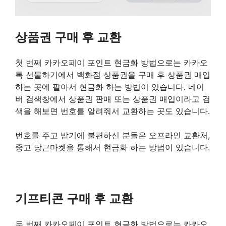
상품권 구매 후 교환
첫 번째 카카오페이 포인트 현금화 방법으로는 카카오
톡 선물하기에서 백화점 상품권을 구매 후 상품권 매입
하는 곳에 팔아서 현금화 하는 방법이 있습니다. 네이
버 검색창에서 상품권 판매 또는 상품권 매입이라고 검
색을 해보면 번호를 알려줘서 교환하는 곳도 있습니다.
번호를 주고 받기에 불편하신 분들은 오프라인 교환처,
중고 당근마켓을 통해서 현금화 하는 방법이 있습니다.
기프티콘 구매 후 교환
두 번째 카카오페이 포인트 현금화 방법으로는 카카오