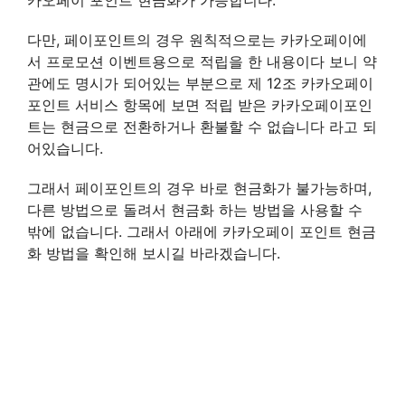
다만, 페이포인트의 경우 원칙적으로는 카카오페이에
서 프로모션 이벤트용으로 적립을 한 내용이다 보니 약
관에도 명시가 되어있는 부분으로 제 12조 카카오페이
포인트 서비스 항목에 보면 적립 받은 카카오페이포인
트는 현금으로 전환하거나 환불할 수 없습니다 라고 되
어있습니다.
그래서 페이포인트의 경우 바로 현금화가 불가능하며,
다른 방법으로 돌려서 현금화 하는 방법을 사용할 수
밖에 없습니다. 그래서 아래에 카카오페이 포인트 현금
화 방법을 확인해 보시길 바라겠습니다.