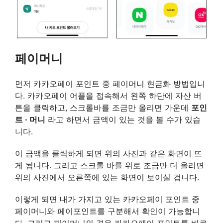
페이머니
먼저 카카오페이 포인트 중 페이머니 현금화 방법입니
다. 카카오페이 어플을 접속해서 왼쪽 하단에 자산 버
튼을 클릭하고, 스크롤바를 조금만 올리면 가운데
포인
트 · 머니
라고 하면서 금액이 있는 것을 볼 수가 있습
니다.
이 금액을 클릭하게 되면 위의 사진과 같은 화면이 뜨
게 됩니다. 그리고 스크롤 바를 위로 조금만 더 올리면
위의 사진에서 오른쪽에 있는 화면이 보이실 겁니다.
이렇게 되면 내가 가지고 있는 카카오페이 포인트 중
페이머니와 페이포인트를 구분해서 확인이 가능합니