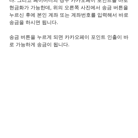
다. 그리고 페이머니의 경우 카카오페이 포인트를 바로
현금화가 가능한데, 위의 오른쪽 사진에서 송금 버튼을
누르신 후에 본인 계좌 또는 계좌번호를 입력해서 바로
송금을 하시면 됩니다.
송금 버튼을 누르게 되면 카카오페이 포인트 인출이 바
로 가능하게 송금이 됩니다.