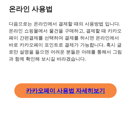
온라인 사용법
다음으로는 온라인에서 결제할 때의 사용방법 입니다.
온라인 쇼핑몰에서 물건을 구매하고, 결제할 때 카카오
페이 간편결제를 선택하여 결제를 하시면 온라인에서
바로 카카오페이 포인트로 결제가 가능합니다. 혹시 글
로만 설명을 들으면 어려운 분들은 아래를 통해서 그림
과 함께 확인해 보시길 바라겠습니다.
카카오페이 사용법 자세히보기