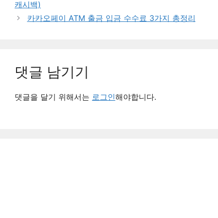
캐시백)
리
카카오페이 ATM 출금 입금 수수료 3가지 총정리
댓글 남기기
댓글을 달기 위해서는
로그인
해야합니다.