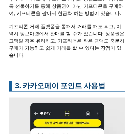
톡 선물하기를 통해 상품권이 아닌 키프티콘을 구매하
여, 키프티콘을 팔아서 현금화 하는 방법이 있습니다.
기프티콘 거래 플랫폼을 통해서 거래를 해도 되고, 이
역시 당근마켓에서 판매를 할 수가 있습니다. 상품권은
고액일 경우 유리하고, 기프티콘은 작은 금액도 충분히
구매가 가능하고 쉽게 거래를 할 수 있다는 장점이 있
습니다.
3. 카카오페이 포인트 사용법