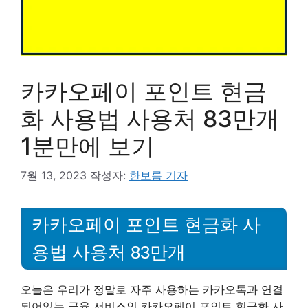
카카오페이 포인트 현금
화 사용법 사용처 83만개
1분만에 보기
7월 13, 2023
작성자:
한보름 기자
카카오페이 포인트 현금화 사
용법 사용처 83만개
오늘은 우리가 정말로 자주 사용하는 카카오톡과 연결
되어있는 금융 서비스인 카카오페이 포인트 현금화 사