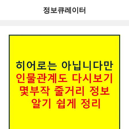
컨
정보큐레이터
텐
츠
로
건
너
뛰
기