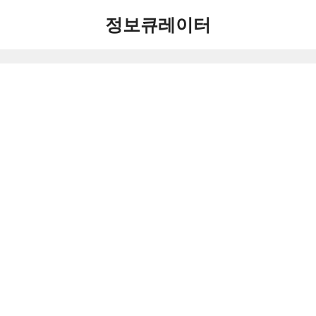
컨
정보큐레이터
텐
츠
로
건
너
뛰
기