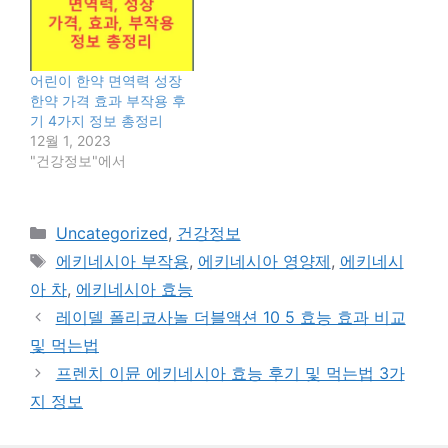
어린이 한약 면역력 성장
한약 가격 효과 부작용 후
기 4가지 정보 총정리
12월 1, 2023
"건강정보"에서
카
Uncategorized
,
건강정보
테
태
에키네시아 부작용
,
에키네시아 영양제
,
에키네시
고
그
아 차
,
에키네시아 효능
리
레이델 폴리코사놀 더블액션 10 5 효능 효과 비교
및 먹는법
프렌치 이뮨 에키네시아 효능 후기 및 먹는법 3가
지 정보